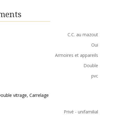
ments
C.C. au mazout
Oui
Armoires et appareils
Double
pvc
ouble vitrage, Carrelage
Privé - unifamilial