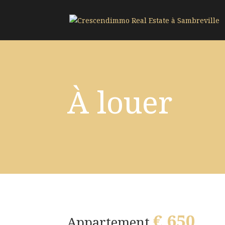
À louer
€ 650
Appartement