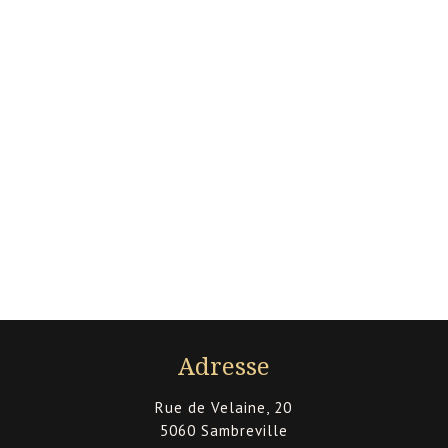
Estate à Sambreville
Contactez nos agents
immobiliers
Si vous souhaitez prendre rendez-vous avec nos
experts en immobilier pour une estimation gratuite,
rapide et au prix le plus juste du marché,
CONTACTEZ-NOUS
Adresse
Rue de Velaine, 20
5060 Sambreville